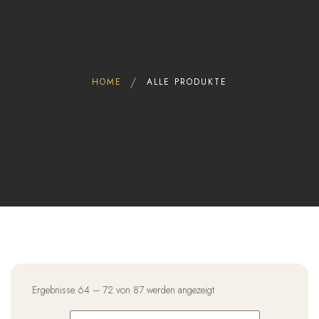
0
Home
HOME
ALLE PRODUKTE
Über uns
Shop
FAQ
Blog
Kontakt
Vertrag
widerrufen
Ergebnisse 64 – 72 von 87 werden angezeigt