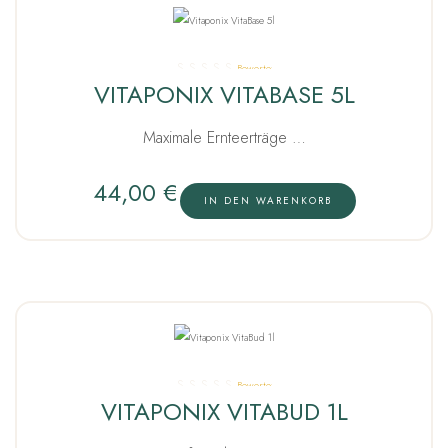
Bewertet
VITAPONIX VITABASE 5L
mit
5.00
von 5
Maximale Ernteerträge …
44,00
€
IN DEN WARENKORB
Bewertet
VITAPONIX VITABUD 1L
mit
5.00
von 5