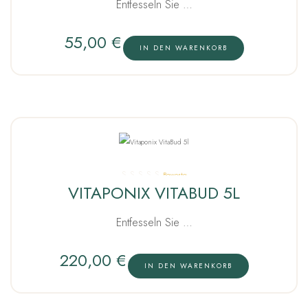
Entfesseln Sie …
55,00
€
IN DEN WARENKORB
Bewertet
VITAPONIX VITABUD 5L
mit
5.00
von 5
Entfesseln Sie …
220,00
€
IN DEN WARENKORB