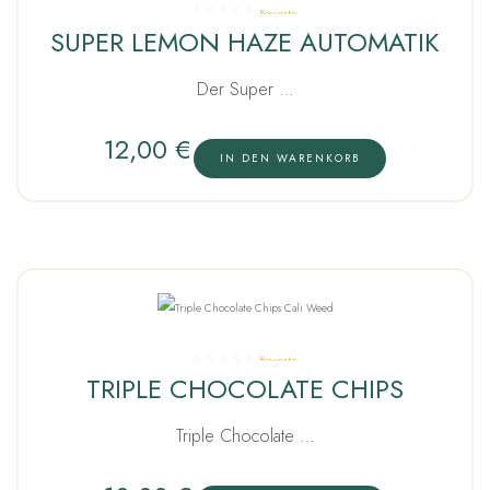
Bewertet
SUPER LEMON HAZE AUTOMATIK
mit
5.00
von 5
Der Super …
12,00
€
IN DEN WARENKORB
Bewertet
TRIPLE CHOCOLATE CHIPS
mit
5.00
von 5
Triple Chocolate …