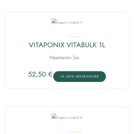
Bewertet
VITAPONIX VITABULK 1L
mit
5.00
von 5
Maximieren Sie …
52,50
€
IN DEN WARENKORB
Bewertet