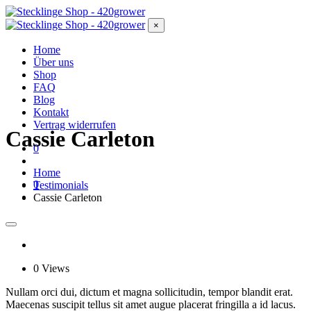
×
Home
Über uns
Shop
FAQ
Blog
Kontakt
Vertrag widerrufen
Cassie Carleton
0
Home
0
Testimonials
Cassie Carleton
0 Views
Nullam orci dui, dictum et magna sollicitudin, tempor blandit erat.
Maecenas suscipit tellus sit amet augue placerat fringilla a id lacus.