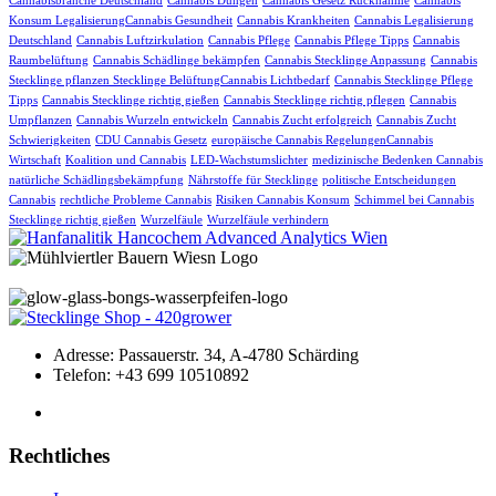
Cannabisbranche Deutschland
Cannabis Düngen
Cannabis Gesetz Rücknahme
Cannabis
Konsum LegalisierungCannabis Gesundheit
Cannabis Krankheiten
Cannabis Legalisierung
Deutschland
Cannabis Luftzirkulation
Cannabis Pflege
Cannabis Pflege Tipps
Cannabis
Raumbelüftung
Cannabis Schädlinge bekämpfen
Cannabis Stecklinge Anpassung
Cannabis
Stecklinge pflanzen Stecklinge BelüftungCannabis Lichtbedarf
Cannabis Stecklinge Pflege
Tipps
Cannabis Stecklinge richtig gießen
Cannabis Stecklinge richtig pflegen
Cannabis
Umpflanzen
Cannabis Wurzeln entwickeln
Cannabis Zucht erfolgreich
Cannabis Zucht
Schwierigkeiten
CDU Cannabis Gesetz
europäische Cannabis RegelungenCannabis
Wirtschaft
Koalition und Cannabis
LED-Wachstumslichter
medizinische Bedenken Cannabis
natürliche Schädlingsbekämpfung
Nährstoffe für Stecklinge
politische Entscheidungen
Cannabis
rechtliche Probleme Cannabis
Risiken Cannabis Konsum
Schimmel bei Cannabis
Stecklinge richtig gießen
Wurzelfäule
Wurzelfäule verhindern
Adresse:
Passauerstr. 34, A-4780 Schärding
Telefon:
+43 699 10510892
Rechtliches