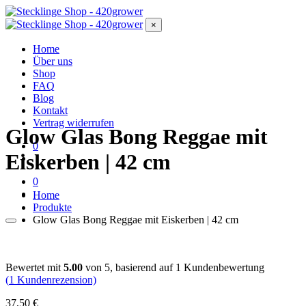
×
Home
Über uns
Shop
FAQ
Blog
Kontakt
Vertrag widerrufen
Glow Glas Bong Reggae mit
0
Eiskerben | 42 cm
0
Home
Produkte
Glow Glas Bong Reggae mit Eiskerben | 42 cm
Bewertet mit
5.00
von 5, basierend auf
1
Kundenbewertung
(
1
Kundenrezension)
37,50
€