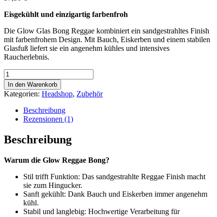
Eisgekühlt und einzigartig farbenfroh
Die Glow Glas Bong Reggae kombiniert ein sandgestrahltes Finish
mit farbenfrohem Design. Mit Bauch, Eiskerben und einem stabilen
Glasfuß liefert sie ein angenehm kühles und intensives
Raucherlebnis.
Glow
Glas
In den Warenkorb
Bong
Kategorien:
Headshop
,
Zubehör
Reggae
mit
Beschreibung
Eiskerben
Rezensionen (1)
|
42
Beschreibung
cm
Menge
Warum die Glow Reggae Bong?
Stil trifft Funktion: Das sandgestrahlte Reggae Finish macht
sie zum Hingucker.
Sanft gekühlt: Dank Bauch und Eiskerben immer angenehm
kühl.
Stabil und langlebig: Hochwertige Verarbeitung für