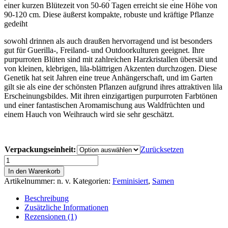
einer kurzen Blütezeit von 50-60 Tagen erreicht sie eine Höhe von
90-120 cm. Diese äußerst kompakte, robuste und kräftige Pflanze
gedeiht
sowohl drinnen als auch draußen hervorragend und ist besonders
gut für Guerilla-, Freiland- und Outdoorkulturen geeignet. Ihre
purpurroten Blüten sind mit zahlreichen Harzkristallen übersät und
von kleinen, klebrigen, lila-blättrigen Akzenten durchzogen. Diese
Genetik hat seit Jahren eine treue Anhängerschaft, und im Garten
gilt sie als eine der schönsten Pflanzen aufgrund ihres attraktiven lila
Erscheinungsbildes. Mit ihren einzigartigen purpurroten Farbtönen
und einer fantastischen Aromamischung aus Waldfrüchten und
einem Hauch von Weihrauch wird sie sehr geschätzt.
Verpackungseinheit:
Zurücksetzen
Purple
Haze
In den Warenkorb
47
Artikelnummer:
n. v.
Kategorien:
Feminisiert
,
Samen
Menge
Beschreibung
Zusätzliche Informationen
Rezensionen (1)