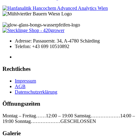
Produkt
können
auf
weist
auf
der
mehrere
der
Produktseite
Varianten
Produktseite
gewählt
auf.
gewählt
werden
Die
werden
Optionen
Adresse:
Passauerstr. 34, A-4780 Schärding
können
Telefon:
+43 699 10510892
auf
der
Produktseite
gewählt
Rechtliches
werden
Impressum
AGB
Datenschutzerklärung
Öffnungszeiten
Montag – Freitag……12:00 – 19:00 Samstag………………14:00 –
19:00 Sonntag………………GESCHLOSSEN
Galerie