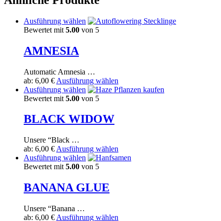
Dieses
Ausführung wählen
Produkt
Bewertet mit
5.00
von 5
weist
mehrere
AMNESIA
Varianten
auf.
Automatic Amnesia …
Die
Dieses
ab:
6,00
€
Ausführung wählen
Optionen
Dieses
Produkt
Ausführung wählen
können
Produkt
weist
Bewertet mit
5.00
von 5
auf
weist
mehrere
der
mehrere
Varianten
BLACK WIDOW
Produktseite
Varianten
auf.
gewählt
auf.
Die
werden
Unsere “Black …
Die
Optionen
Dieses
ab:
6,00
€
Ausführung wählen
Optionen
können
Dieses
Produkt
Ausführung wählen
können
auf
Produkt
weist
Bewertet mit
5.00
von 5
auf
der
weist
mehrere
der
Produktseite
mehrere
Varianten
BANANA GLUE
Produktseite
gewählt
Varianten
auf.
gewählt
werden
auf.
Die
werden
Unsere “Banana …
Die
Optionen
Dieses
ab:
6,00
€
Ausführung wählen
Optionen
können